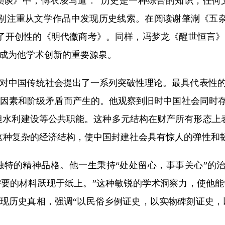
琐谈》中，傅衣凌写道：“历史是一种综合的知识，任何
别注重从文学作品中发现历史线索。在阅读谢肇淛《五
了开创性的《明代徽商考》。同样，冯梦龙《醒世恒言》
成为他学术创新的重要源泉。
中国传统社会提出了一系列突破性理论。最具代表性的是
因素和阶级矛盾而产生的。他观察到旧时中国社会同时存在
担水利建设等公共职能。这种多元结构在财产所有形态上
这种复杂的经济结构，使中国封建社会具有惊人的弹性和
的精神品格。他一生秉持“处处留心，事事关心”的治
要的材料跃现于纸上。”这种敏锐的学术洞察力，使他
现历史真相，强调“以民俗乡例证史，以实物碑刻证史，