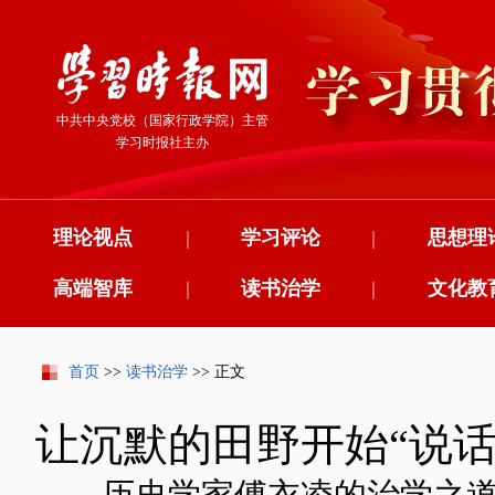
中共中央党校（国家行政学院）主管
学习时报社主办
理论视点
|
学习评论
|
思想理
高端智库
|
读书治学
|
文化教
首页
>>
读书治学
>> 正文
让沉默的田野开始“说话
——历史学家傅衣凌的治学之