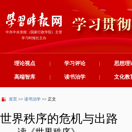
中共中央党校（国家行政学院）主管
学习时报社主办
理论视点
|
学习评论
|
思想理
高端智库
|
读书治学
|
文化教
首页
>>
读书治学
>> 正文
世界秩序的危机与出路
——读《世界秩序》