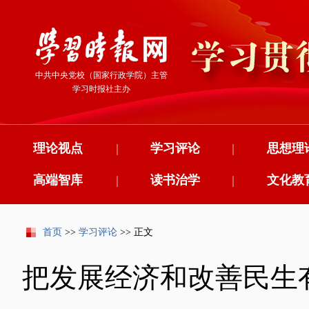
中共中央党校（国家行政学院）主管
学习时报社主办
理论视点
|
学习评论
|
思想理
高端智库
|
读书治学
|
文化教
首页
>>
学习评论
>> 正文
把发展经济和改善民生