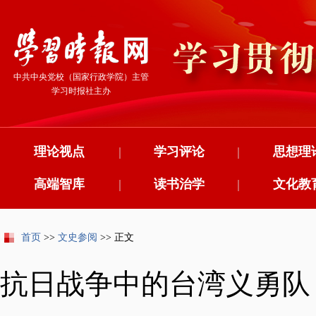
中共中央党校（国家行政学院）主管
学习时报社主办
理论视点
|
学习评论
|
思想理
高端智库
|
读书治学
|
文化教
首页
>>
文史参阅
>> 正文
抗日战争中的台湾义勇队