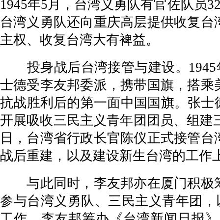
1945年5月，台湾义勇队有官佐队员3
台湾义勇队还向重庆高层提供收复台
主权、收复台湾大有裨益。
投身战后台湾接管与建设。1945年
士德受李友邦委派，携带国旗，搭乘
抗战胜利后的第一面中国国旗。张士
开展吸收三民主义青年团团员、组建三
日，台湾省行政长官陈仪正式接管台
战后重建，以及建设新生台湾的工作
与此同时，李友邦亦在厦门积极筹
参与台湾义勇队、三民主义青年团，
工作，李友邦筹办《台湾新闻日报》