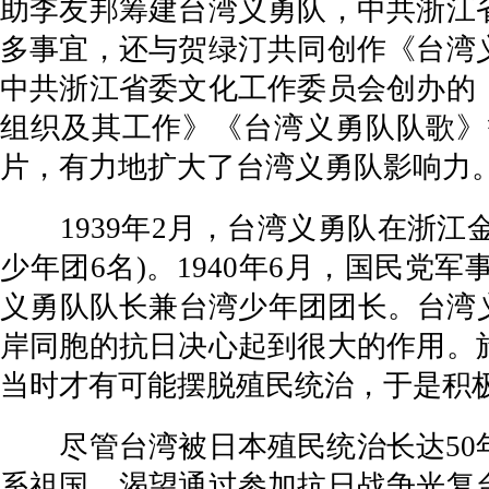
助李友邦筹建台湾义勇队，中共浙江
多事宜，还与贺绿汀共同创作《台湾
中共浙江省委文化工作委员会创办的
组织及其工作》《台湾义勇队队歌》
片，有力地扩大了台湾义勇队影响力
1939年2月，台湾义勇队在浙江金华
少年团6名)。1940年6月，国民
义勇队队长兼台湾少年团团长。台湾
岸同胞的抗日决心起到很大的作用。
当时才有可能摆脱殖民统治，于是积
尽管台湾被日本殖民统治长达50年
系祖国，渴望通过参加抗日战争光复