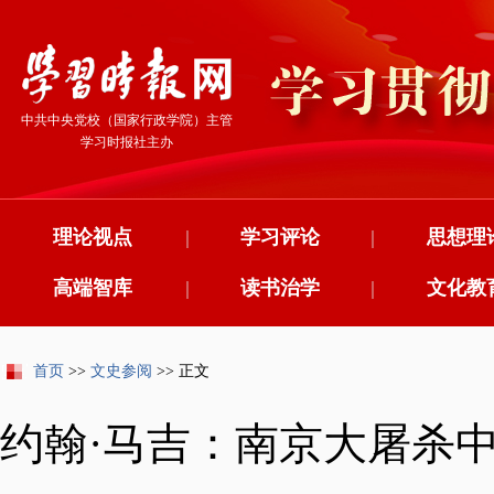
中共中央党校（国家行政学院）主管
学习时报社主办
理论视点
|
学习评论
|
思想理
高端智库
|
读书治学
|
文化教
首页
>>
文史参阅
>> 正文
约翰·马吉：南京大屠杀