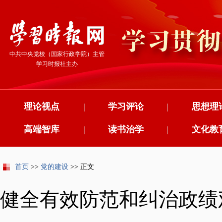
中共中央党校（国家行政学院）主管
学习时报社主办
理论视点
|
学习评论
|
思想理
高端智库
|
读书治学
|
文化教
首页
>>
党的建设
>> 正文
健全有效防范和纠治政绩