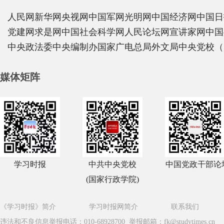
人民网
新华网
央视网
中国军网
光明网
中国经济网
中国日
党建网
求是网
中国社会科学网
人民论坛网
宣讲家网
中国
中央政法委
中央编制办
国家广电总局
外文局
中央党校（
媒体矩阵
学习时报
中共中央党校
中国党政干部论
(国家行政学院)
《学习时报》简介
学习时报网简介
联系我们
违法和不良信息举报电话：010-68928700 举报邮箱：fk@studytimes.cn