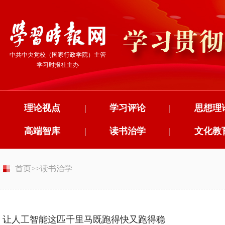
中共中央党校（国家行政学院）主管
学习时报社主办
理论视点
|
学习评论
|
思想理
高端智库
|
读书治学
|
文化教
首页
>>
读书治学
让人工智能这匹千里马既跑得快又跑得稳