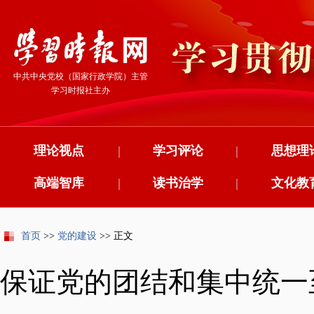
中共中央党校（国家行政学院）主管
学习时报社主办
理论视点
|
学习评论
|
思想理
高端智库
|
读书治学
|
文化教
首页
>>
党的建设
>> 正文
保证党的团结和集中统一