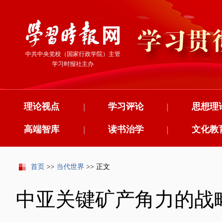
中共中央党校（国家行政学院）主管
学习时报社主办
理论视点
|
学习评论
|
思想理
高端智库
|
读书治学
|
文化教
首页
>>
当代世界
>> 正文
中亚关键矿产角力的战