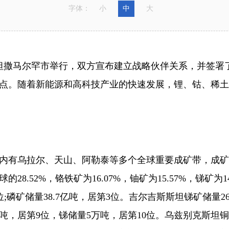
字体：
小
中
大
坦撒马尔罕市举行，双方宣布建立战略伙伴关系，并签署
点。随着新能源和高科技产业的快速发展，锂、钴、稀土
有乌拉尔、天山、阿勒泰等多个全球重要成矿带，成矿
8.52%，铬铁矿为16.07%，铀矿为15.57%，锑矿
第2位;磷矿储量38.7亿吨，居第3位。吉尔吉斯斯坦锑矿储量
万吨，居第9位，锑储量5万吨，居第10位。乌兹别克斯坦铜