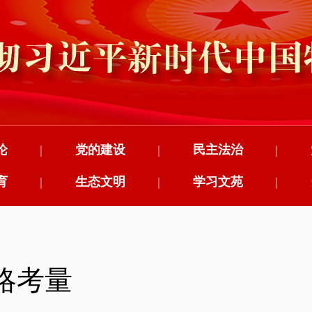
论
|
党的建设
|
民主法治
|
育
|
生态文明
|
学习文苑
|
略考量