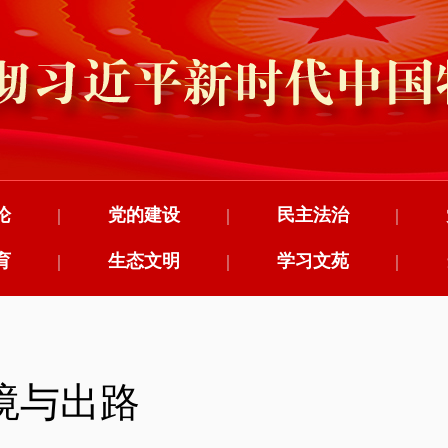
论
|
党的建设
|
民主法治
|
育
|
生态文明
|
学习文苑
|
境与出路