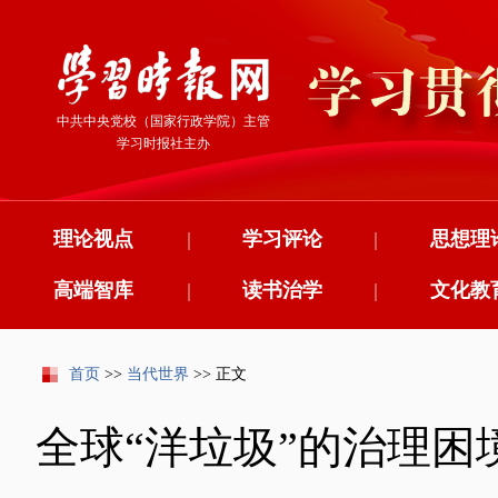
中共中央党校（国家行政学院）主管
学习时报社主办
理论视点
|
学习评论
|
思想理
高端智库
|
读书治学
|
文化教
首页
>>
当代世界
>> 正文
全球“洋垃圾”的治理困