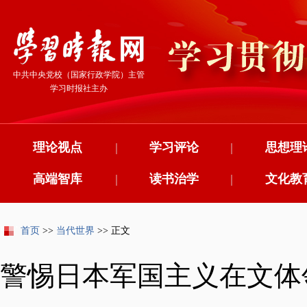
中共中央党校（国家行政学院）主管
学习时报社主办
理论视点
|
学习评论
|
思想理
高端智库
|
读书治学
|
文化教
首页
>>
当代世界
>> 正文
警惕日本军国主义在文体