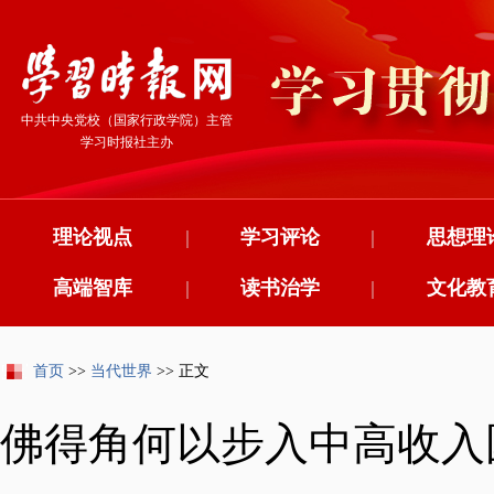
中共中央党校（国家行政学院）主管
学习时报社主办
理论视点
|
学习评论
|
思想理
高端智库
|
读书治学
|
文化教
首页
>>
当代世界
>> 正文
佛得角何以步入中高收入