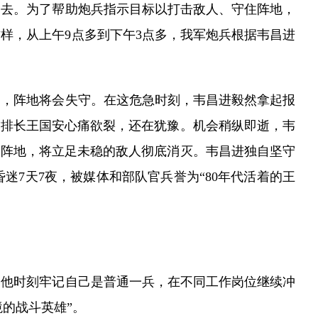
不去。为了帮助炮兵指示目标以打击敌人、守住阵地，
样，从上午9点多到下午3点多，我军炮兵根据韦昌进
，阵地将会失守。在这危急时刻，韦昌进毅然拿起报
”排长王国安心痛欲裂，还在犹豫。机会稍纵即逝，韦
向阵地，将立足未稳的敌人彻底消灭。韦昌进独自坚守
迷7天7夜，被媒体和部队官兵誉为“80年代活着的王
他时刻牢记自己是普通一兵，在不同工作岗位继续冲
境的战斗英雄”。