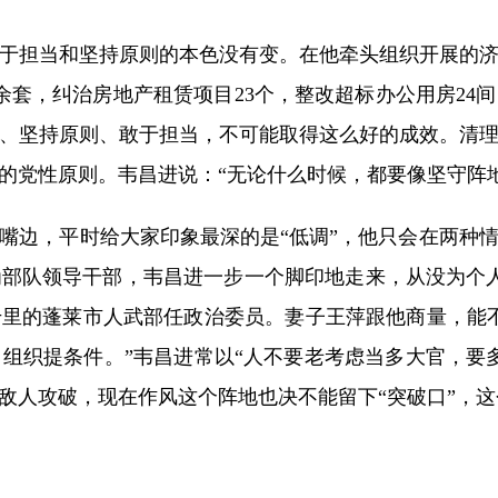
担当和坚持原则的本色没有变。在他牵头组织开展的济
余套，纠治房地产租赁项目23个，整改超标办公用房2
、坚持原则、敢于担当，不可能取得这么好的成效。清
的党性原则。韦昌进说：“无论什么时候，都要像坚守阵
边，平时给大家印象最深的是“低调”，他只会在两种情
部队领导干部，韦昌进一步一个脚印地走来，从没为个人岗
里的蓬莱市人武部任政治委员。妻子王萍跟他商量，能
组织提条件。”韦昌进常以“人不要老考虑当多大官，要
敌人攻破，现在作风这个阵地也决不能留下“突破口”，