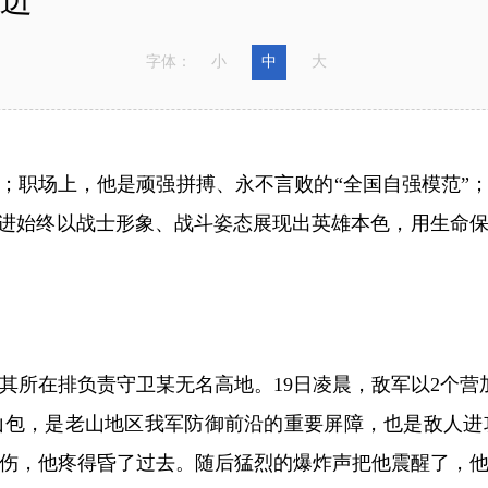
字体：
小
中
大
职场上，他是顽强拼搏、永不言败的“全国自强模范”；
昌进始终以战士形象、战斗姿态展现出英雄本色，用生命
其所在排负责守卫某无名高地。19日凌晨，敌军以2个
山包，是老山地区我军防御前沿的重要屏障，也是敌人进
负伤，他疼得昏了过去。随后猛烈的爆炸声把他震醒了，他