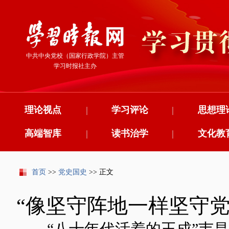
中共中央党校（国家行政学院）主管
学习时报社主办
理论视点
|
学习评论
|
思想理
高端智库
|
读书治学
|
文化教
首页
>>
党史国史
>> 正文
“像坚守阵地一样坚守党
——“八十年代活着的王成”韦