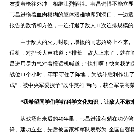
友提着枪往外冲，相继壮烈牺牲。韦昌进恨不能立即
韦昌进拖着血肉模糊的躯体艰难地爬到洞口，一边透
报告的敌情和方位，一连打退了敌人11次连排规模的
由于敌人的火力封锁，增援的同志始终上不来。此
话机，对排长大声喊道：“排长，敌人上来了，就在
昌进用尽力气对着报话机喊道：“快打啊！快向我的
战位11个小时，牢牢守住了阵地，为战斗胜利作出了
成”，被中央军委授予“战斗英雄”称号，获全军最高荣
“我希望同学们学好科学文化知识，让敌人不敢来
从战场归来后的40年里，韦昌进没有躺在功劳簿
锋、建功立业，先后被国家和军队表彰为“全国自强模