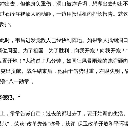
冲出去，但他身负重伤，洞口被炸坍塌，想爬出去却出
过石缝注视敌人的动静，一边用报话机向排长报告。就这
反扑。
时，韦昌进发觉敌人已经快到阵地。如果敌人找到洞口
哨位周围。为了祖国，为了胜利，向我开炮！向我开炮！
位置开炮！”大约过了几分钟，如同狂风暴雨般的炮弹砸
突出贡献。战斗结束后，他由于伤势过重，左眼失明，昏
誉“八一勋章”。
侵犯。”
上，常常告诫自己：过去的都过去了，要开始新的生活。
范”，荣获“改革先锋”称号，获评“保卫改革开放和平环