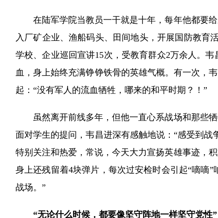
在陆军学院当教员一干就是十年，每年他都要给新
入厂矿企业、渔船码头、田间地头，开展国防教育活动
学校、企业巡回宣讲15次，受教育群众2万余人。
血，身上始终充满铮铮铁骨的英雄气概。有一次，韦
起：“没有军人的流血牺牲，哪来的和平时期？！”
虽然离开前线多年，但他一直心系战场和那些牺牲
面对学生的提问，韦昌进深有感触地说：“感受到战
特别关注和热爱，常说，今天大力宣扬英雄事迹，积
身上还残留着4块弹片，每次过安检时会引起“嘀嘀”
战场。”
“无论什么时候，都要像坚守阵地一样坚守党性”