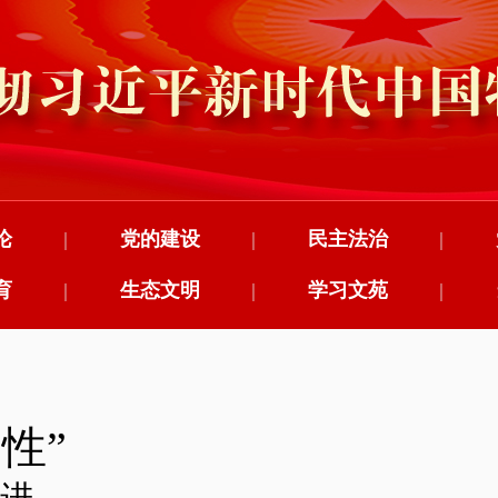
论
|
党的建设
|
民主法治
|
育
|
生态文明
|
学习文苑
|
性”
昌进