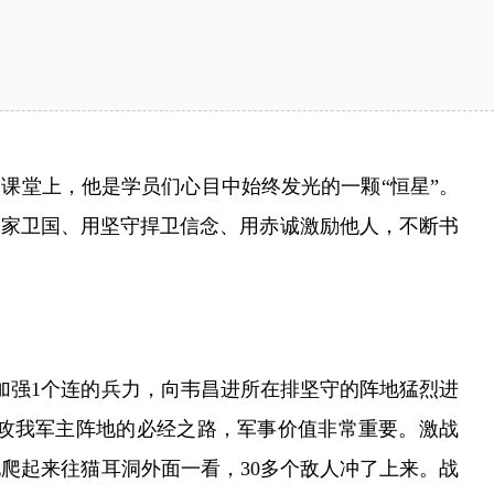
课堂上，他是学员们心目中始终发光的一颗“恒星”。
保家卫国、用坚守捍卫信念、用赤诚激励他人，不断书
营加强1个连的兵力，向韦昌进所在排坚守的阵地猛烈进
攻我军主阵地的必经之路，军事价值非常重要。激战
爬起来往猫耳洞外面一看，30多个敌人冲了上来。战