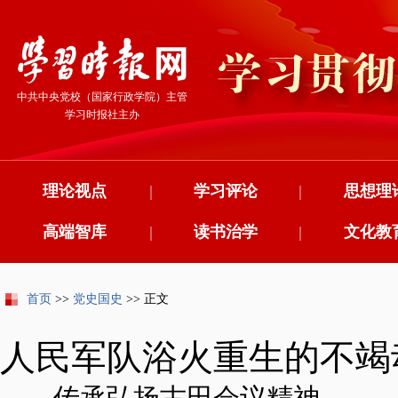
中共中央党校（国家行政学院）主管
学习时报社主办
理论视点
|
学习评论
|
思想理
高端智库
|
读书治学
|
文化教
首页
>>
党史国史
>> 正文
人民军队浴火重生的不竭
——传承弘扬古田会议精神