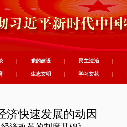
论
|
党的建设
|
民主法治
|
育
|
生态文明
|
学习文苑
|
经济快速发展的动因
：经济改革的制度基础》