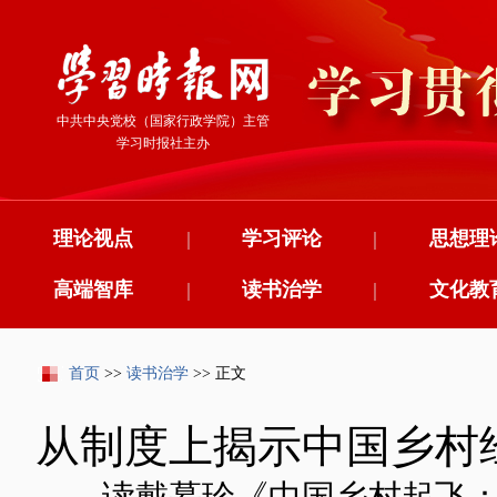
中共中央党校（国家行政学院）主管
学习时报社主办
理论视点
|
学习评论
|
思想理
高端智库
|
读书治学
|
文化教
首页
>>
读书治学
>> 正文
从制度上揭示中国乡村
——读戴慕珍《中国乡村起飞