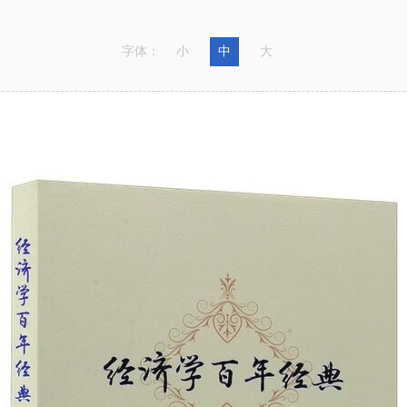
字体：
小
中
大