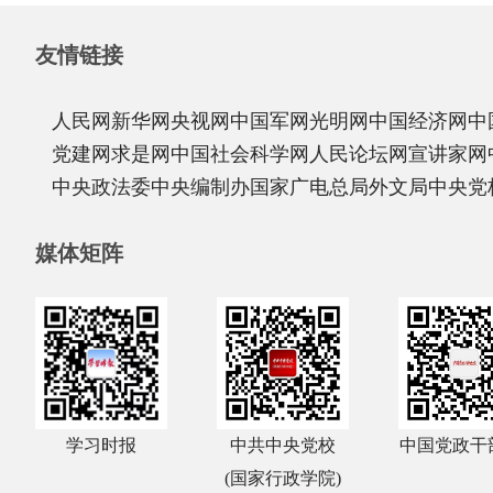
友情链接
人民网
新华网
央视网
中国军网
光明网
中国经济网
中
党建网
求是网
中国社会科学网
人民论坛网
宣讲家网
中央政法委
中央编制办
国家广电总局
外文局
中央党
媒体矩阵
学习时报
中共中央党校
中国党政干
(国家行政学院)