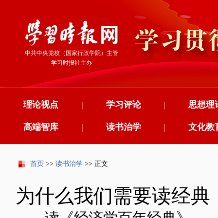
中共中央党校（国家行政学院）主管
学习时报社主办
理论视点
|
学习评论
|
思想理
高端智库
|
读书治学
|
文化教
首页
>>
读书治学
>> 正文
为什么我们需要读经典
——读《经济学百年经典》