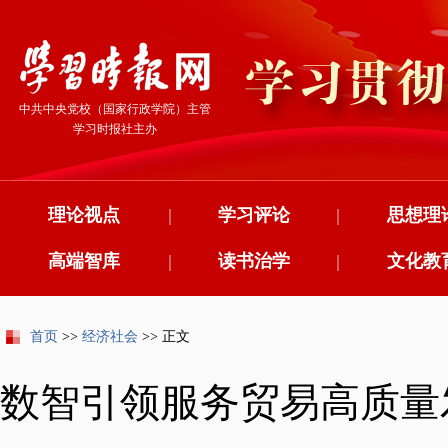
中共中央党校（国家行政学院）主管
学习时报社主办
理论视点
|
学习评论
|
思想理
高端智库
|
读书治学
|
文化教
首页
>>
经济社会
>> 正文
数智引领服务贸易高质量