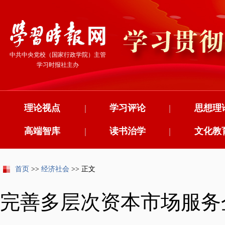
中共中央党校（国家行政学院）主管
学习时报社主办
理论视点
|
学习评论
|
思想理
高端智库
|
读书治学
|
文化教
首页
>>
经济社会
>> 正文
完善多层次资本市场服务