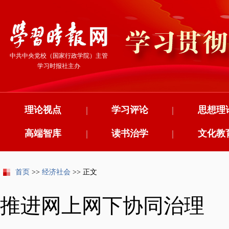
中共中央党校（国家行政学院）主管
学习时报社主办
理论视点
|
学习评论
|
思想理
高端智库
|
读书治学
|
文化教
首页
>>
经济社会
>> 正文
推进网上网下协同治理