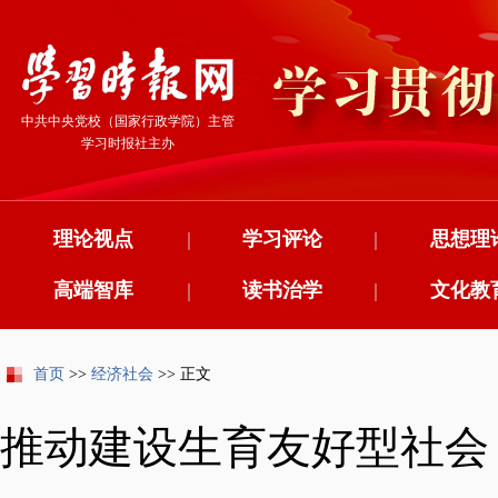
中共中央党校（国家行政学院）主管
学习时报社主办
理论视点
|
学习评论
|
思想理
高端智库
|
读书治学
|
文化教
首页
>>
经济社会
>> 正文
推动建设生育友好型社会