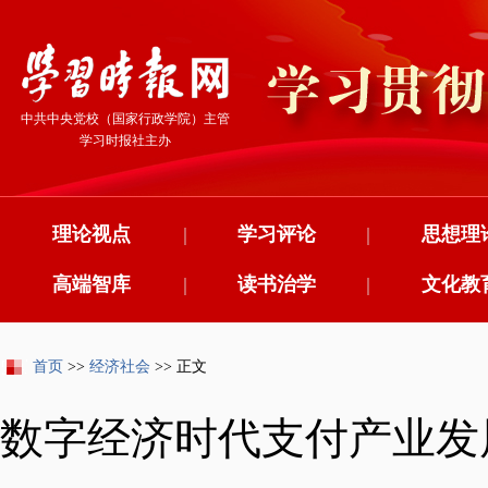
中共中央党校（国家行政学院）主管
学习时报社主办
理论视点
|
学习评论
|
思想理
高端智库
|
读书治学
|
文化教
首页
>>
经济社会
>> 正文
数字经济时代支付产业发