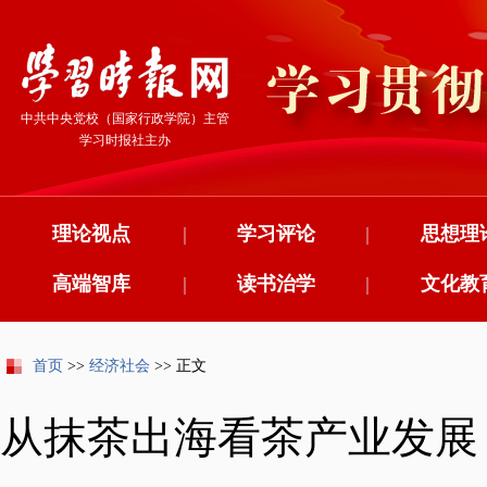
中共中央党校（国家行政学院）主管
学习时报社主办
理论视点
|
学习评论
|
思想理
高端智库
|
读书治学
|
文化教
首页
>>
经济社会
>> 正文
从抹茶出海看茶产业发展