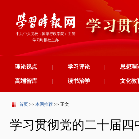
中共中央党校（国家行政学院）主管
学习时报社主办
理论视点
|
学习评论
|
思想理
高端智库
|
读书治学
|
文化教
首页
>>
本网推荐
>> 正文
学习贯彻党的二十届四