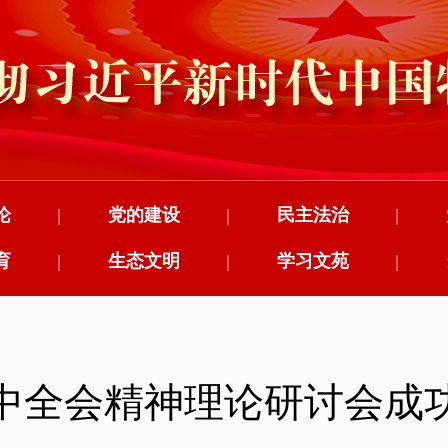
论
|
党的建设
|
民主法治
|
育
|
生态文明
|
学习文苑
|
中全会精神理论研讨会成