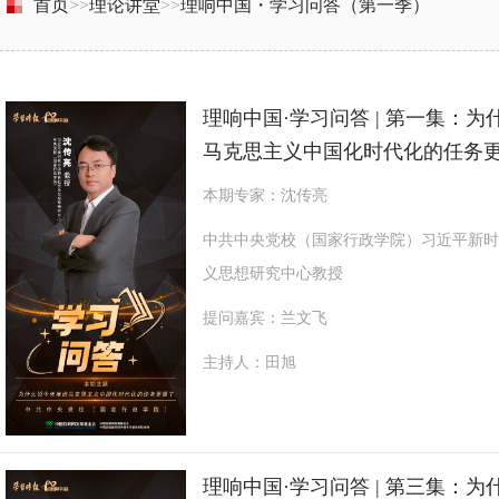
首页
>>
理论讲堂
>>
理响中国・学习问答（第一季）
理响中国·学习问答 | 第一集：
马克思主义中国化时代化的任务
本期专家：沈传亮
中共中央党校（国家行政学院）习近平新时
义思想研究中心教授
提问嘉宾：兰文飞
主持人：田旭
理响中国·学习问答 | 第三集：为