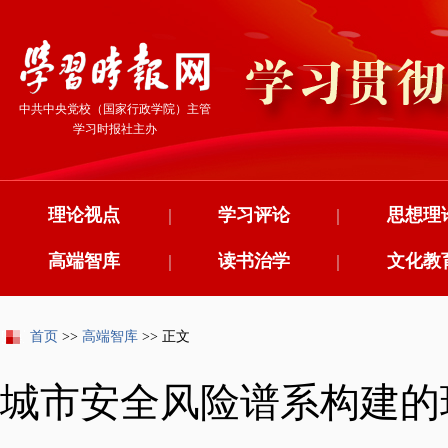
中共中央党校（国家行政学院）主管
学习时报社主办
理论视点
|
学习评论
|
思想理
高端智库
|
读书治学
|
文化教
首页
>>
高端智库
>> 正文
城市安全风险谱系构建的