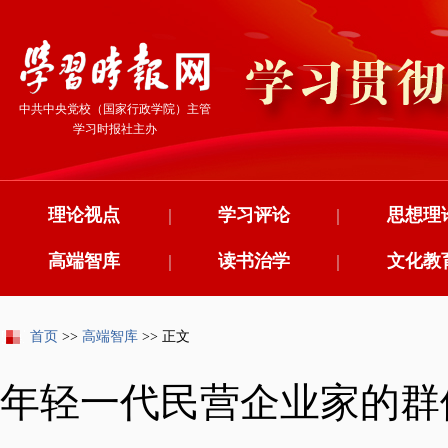
中共中央党校（国家行政学院）主管
学习时报社主办
理论视点
|
学习评论
|
思想理
高端智库
|
读书治学
|
文化教
首页
>>
高端智库
>> 正文
年轻一代民营企业家的群