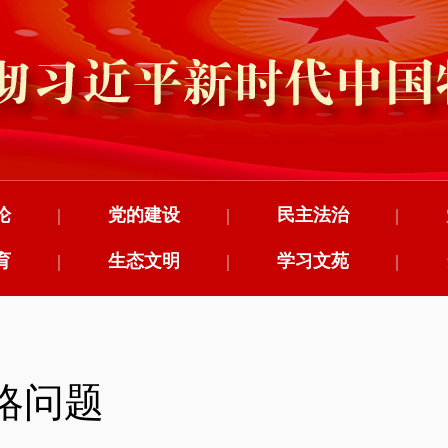
论
|
党的建设
|
民主法治
|
育
|
生态文明
|
学习文苑
|
略问题