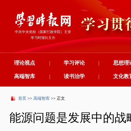
中共中央党校（国家行政学院）主管
学习时报社主办
理论视点
|
学习评论
|
思想理
高端智库
|
读书治学
|
文化教
首页
>>
高端智库
>> 正文
能源问题是发展中的战