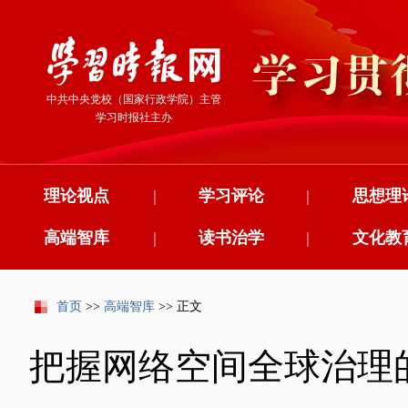
中共中央党校（国家行政学院）主管
学习时报社主办
理论视点
|
学习评论
|
思想理
高端智库
|
读书治学
|
文化教
首页
>>
高端智库
>> 正文
把握网络空间全球治理