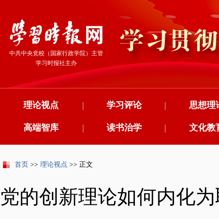
中共中央党校（国家行政学院）主管
学习时报社主办
理论视点
|
学习评论
|
思想理
高端智库
|
读书治学
|
文化教
首页
>>
理论视点
>> 正文
​党的创新理论如何内化