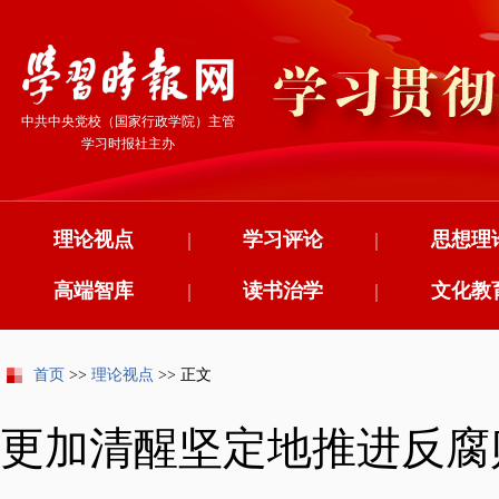
中共中央党校（国家行政学院）主管
学习时报社主办
理论视点
|
学习评论
|
思想理
高端智库
|
读书治学
|
文化教
首页
>>
理论视点
>> 正文
更加清醒坚定地推进反腐