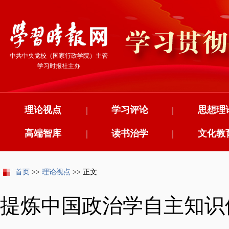
中共中央党校（国家行政学院）主管
学习时报社主办
理论视点
|
学习评论
|
思想理
高端智库
|
读书治学
|
文化教
首页
>>
理论视点
>> 正文
提炼中国政治学自主知识