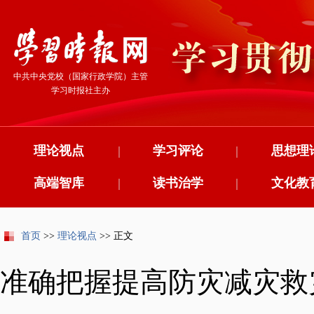
中共中央党校（国家行政学院）主管
学习时报社主办
理论视点
|
学习评论
|
思想理
高端智库
|
读书治学
|
文化教
首页
>>
理论视点
>> 正文
准确把握提高防灾减灾救