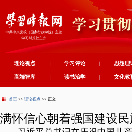
中共中央党校（国家行政学院）主管
学习时报社主办
理论视点
|
学习评论
|
思想理
高端智库
|
读书治学
|
文化教
首页
>>
理论视点
>> 正文
满怀信心朝着强国建设民
——习近平总书记在庆祝中国共产