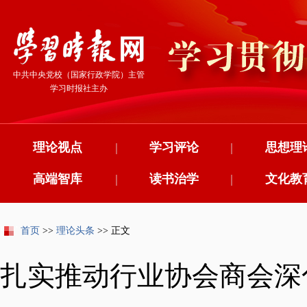
中共中央党校（国家行政学院）主管
学习时报社主办
理论视点
|
学习评论
|
思想理
高端智库
|
读书治学
|
文化教
首页
>>
理论头条
>> 正文
扎实推动行业协会商会深