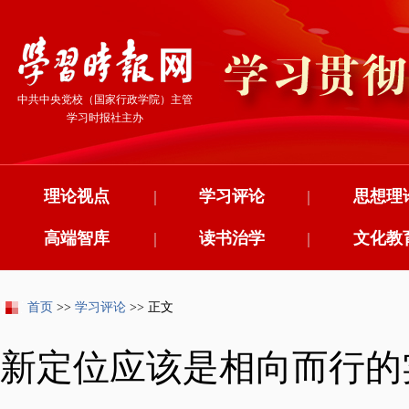
中共中央党校（国家行政学院）主管
学习时报社主办
理论视点
|
学习评论
|
思想理
高端智库
|
读书治学
|
文化教
首页
>>
学习评论
>> 正文
新定位应该是相向而行的