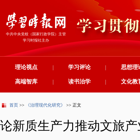
中共中央党校（国家行政学院）主管
学习时报社主办
理论视点
|
学习评论
|
思想理
高端智库
|
读书治学
|
文化教
首页
>>
《治理现代化研究》
>> 正文
论新质生产力推动文旅产