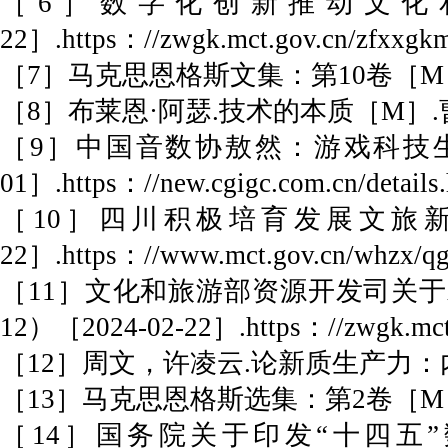
［6］数字化创新推动文化和旅游高质
22］.https：//zwgk.mct.gov.cn/zfxxgkm
［7］马克思恩格斯文集：第10卷［M］
［8］布莱恩·阿瑟.技术的本质［M］.
［9］中国音数协敖然：游戏科技生产力成
01］.https：//new.cgigc.com.cn/detail
［10］四川积极培育发展文旅新场景推
22］.https：//www.mct.gov.cn/whzx/qg
［11］文化和旅游部资源开发司关于发布
12）［2024-02-22］.https：//zwgk.mct.g
［12］周文，许凌云.论新质生产力：内涵
［13］马克思恩格斯选集：第2卷［M］
［14］国务院关于印发“十四五”数字经