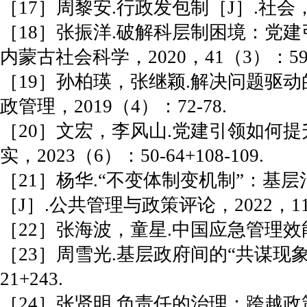
［17］周黎安.行政发包制［J］.社会，20
［18］张振洋.破解科层制困境：党
内蒙古社会科学，2020，41（3）：59-
［19］孙柏瑛，张继颖.解决问题驱动
政管理，2019（4）：72-78.
［20］文宏，李风山.党建引领如何提
实，2023（6）：50-64+108-109.
［21］杨华.“不变体制变机制”：基
［J］.公共管理与政策评论，2022，11（
［22］张海波，童星.中国应急管理效能的生
［23］周雪光.基层政府间的“共谋现象
21+243.
［24］张贤明.负责任的治理：跨越政