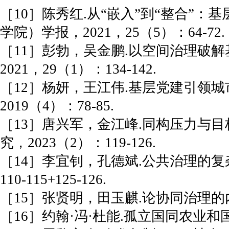
［10］陈秀红.从“嵌入”到“整合”
学院）学报，2021，25（5）：64-72.
［11］彭勃，吴金鹏.以空间治理破解
2021，29（1）：134-142.
［12］杨妍，王江伟.基层党建引领
2019（4）：78-85.
［13］唐兴军，金江峰.同构压力与目
究，2023（2）：119-126.
［14］李宜钊，孔德斌.公共治理的复
110-115+125-126.
［15］张贤明，田玉麒.论协同治理的内
［16］约翰·冯·杜能.孤立国同农业和