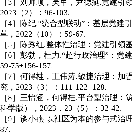
［3］刘帅顺，吴军，尹德挺.党建引
2023（2）：96-103.
［4］陈纪.“统合型联动”：基层党建
革，2022（10）：59-67.
［5］陈秀红.整体性治理：党建引领基层治
［6］彭勃，杜力.“超行政治理”：党
59-75+156-157.
［7］何得桂，王伟涛.敏捷治理：加
究，2023（3）：111-122+128.
［8］王怡涵，何得桂.平台型治理：
科学版），2023，23（5）：32-42.
［9］谈小燕.以社区为本的参与式治理
87.