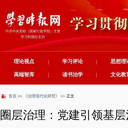
中共中央党校（国家行政学院）主管
学习时报社主办
理论视点
|
学习评论
|
思想理
高端智库
|
读书治学
|
文化教
首页
>>
《治理现代化研究》
>> 正文
圈层治理：党建引领基层