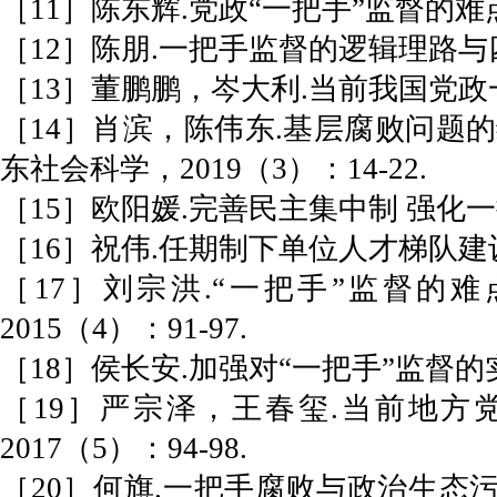
［11］陈东辉.党政“一把手”监督的难点
［12］陈朋.一把手监督的逻辑理路与四维
［13］董鹏鹏，岑大利.当前我国党政一
［14］肖滨，陈伟东.基层腐败问题的
东社会科学，2019（3）：14-22.
［15］欧阳媛.完善民主集中制 强化一把手
［16］祝伟.任期制下单位人才梯队建设的
［17］刘宗洪.“一把手”监督的
2015（4）：91-97.
［18］侯长安.加强对“一把手”监督的实践
［19］严宗泽，王春玺.当前地方
2017（5）：94-98.
［20］何旗.一把手腐败与政治生态