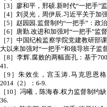
［3］廖和平，邢硕.新时代“一把手”监督
［4］刘灵光，周伊辰.习近平关于加强对“
［5］赵园园.监督制约“一把手”：政治生
［6］唐勤.改进和加强对“一把手”监督的
［7］中国纪检监察学院党建教研部课
大以来加强对“一把手”和领导班子监督的
［8］李辉.腐败的两幅面孔：基于700
41.
［9］朱效生，宫玉涛.马克思恩格
2014（2）：6-9.
［10］冯曦，陈海春.权力监督制约缺失
36.