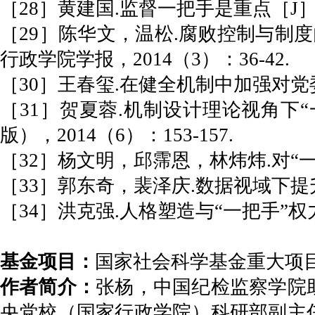
［28］黄建国.监督一把手是重点［J］.红
［29］陈华文，温松.腐败控制与制
行政学院学报，2014（3）：36-42.
［30］王春玺.在健全机制中加强对党委“
［31］贺夏蓉.机制设计理论视角下
版），2014（6）：153-157.
［32］杨文明，邱霈恩，林炜炜.对“一把
［33］郭东奇，裴泽庆.数据视域下提升
［34］洪克强.人格塑造与“一把手”权力
基金项目：
国家社会科学基金重大项目
作者简介：
张杨，中国纪检监察学院
央党校（国家行政学院）科研部副主