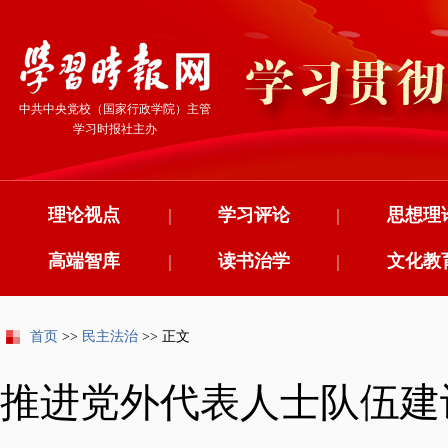
中共中央党校（国家行政学院）主管
学习时报社主办
理论视点
|
学习评论
|
思想理
高端智库
|
读书治学
|
文化教
首页
>>
民主法治
>> 正文
推进党外代表人士队伍建