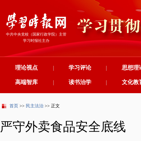
中共中央党校（国家行政学院）主管
学习时报社主办
理论视点
|
学习评论
|
思想理
高端智库
|
读书治学
|
文化教
首页
>>
民主法治
>> 正文
严守外卖食品安全底线