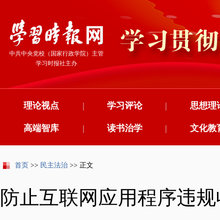
中共中央党校（国家行政学院）主管
学习时报社主办
理论视点
|
学习评论
|
思想理
高端智库
|
读书治学
|
文化教
首页
>>
民主法治
>> 正文
防止互联网应用程序违规