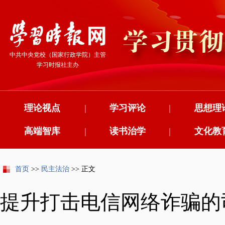
中共中央党校（国家行政学院）主管
学习时报社主办
理论视点
|
学习评论
|
思想理
高端智库
|
读书治学
|
文化教
首页
>>
民主法治
>> 正文
提升打击电信网络诈骗的