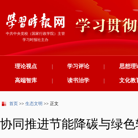
中共中央党校（国家行政学院）主管
学习时报社主办
理论视点
|
学习评论
|
思想理
高端智库
|
读书治学
|
文化教
首页
>>
生态文明
>> 正文
协同推进节能降碳与绿色