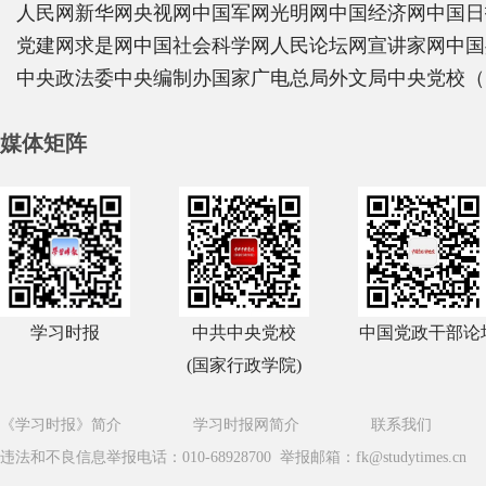
人民网
新华网
央视网
中国军网
光明网
中国经济网
中国日
党建网
求是网
中国社会科学网
人民论坛网
宣讲家网
中国
中央政法委
中央编制办
国家广电总局
外文局
中央党校（
媒体矩阵
学习时报
中共中央党校
中国党政干部论
(国家行政学院)
《学习时报》简介
学习时报网简介
联系我们
违法和不良信息举报电话：010-68928700 举报邮箱：fk@studytimes.cn