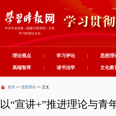
中共中央党校（国家行政学院）主管
学习时报社主办
理论视点
|
学习评论
|
思想理
高端智库
|
读书治学
|
文化教
首页
>>
思想理论
>> 正文
以“宣讲+”推进理论与青