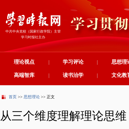
中共中央党校（国家行政学院）主管
学习时报社主办
理论视点
|
学习评论
|
思想理
高端智库
|
读书治学
|
文化教
首页
>>
思想理论
>> 正文
从三个维度理解理论思维