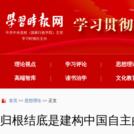
中共中央党校（国家行政学院）主管
学习时报社主办
理论视点
|
学习评论
|
思想理
高端智库
|
读书治学
|
文化教
首页
>>
思想理论
>> 正文
归根结底是建构中国自主