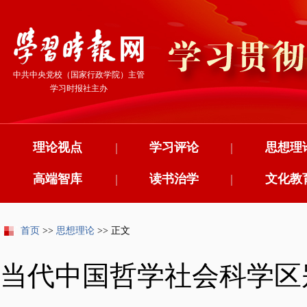
中共中央党校（国家行政学院）主管
学习时报社主办
理论视点
|
学习评论
|
思想理
高端智库
|
读书治学
|
文化教
首页
>>
思想理论
>> 正文
当代中国哲学社会科学区