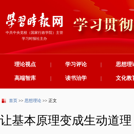
中共中央党校（国家行政学院）主管
学习时报社主办
理论视点
|
学习评论
|
思想理
高端智库
|
读书治学
|
文化教
首页
>>
思想理论
>> 正文
让基本原理变成生动道理