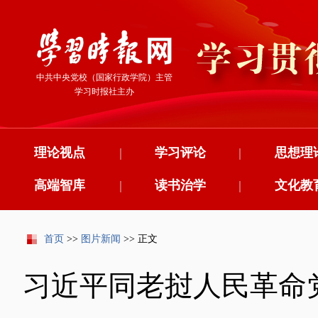
中共中央党校（国家行政学院）主管
学习时报社主办
理论视点
|
学习评论
|
思想理
高端智库
|
读书治学
|
文化教
首页
>>
图片新闻
>> 正文
习近平同老挝人民革命