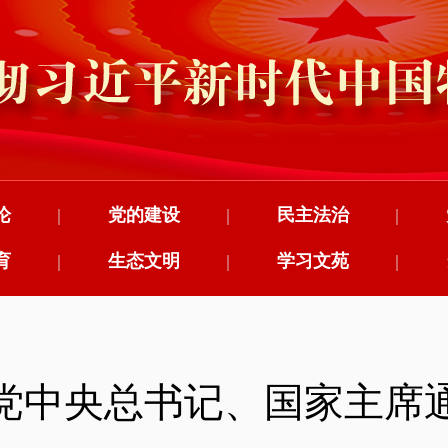
论
|
党的建设
|
民主法治
|
育
|
生态文明
|
学习文苑
|
党中央总书记、国家主席