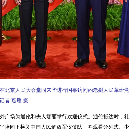
平在北京人民大会堂同来华进行国事访问的老挝人民革命
者 燕雁 摄
广场为通伦和夫人娜丽举行欢迎仪式。通伦抵达时，礼
近平陪同下检阅中国人民解放军仪仗队，并观看分列式。