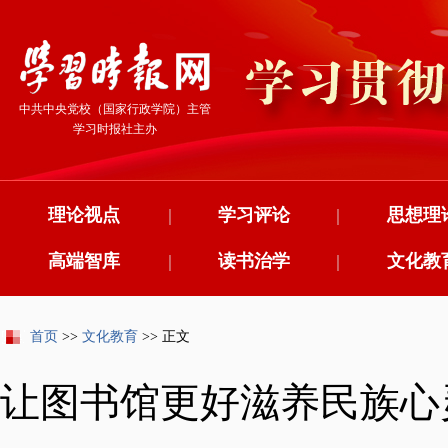
中共中央党校（国家行政学院）主管
学习时报社主办
理论视点
|
学习评论
|
思想理
高端智库
|
读书治学
|
文化教
首页
>>
文化教育
>> 正文
让图书馆更好滋养民族心